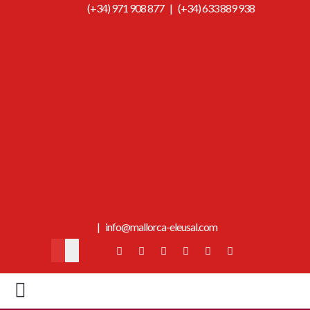
(+34) 971 908 877
|
(+34) 633 889 938
|
info@mallorca-eleusal.com