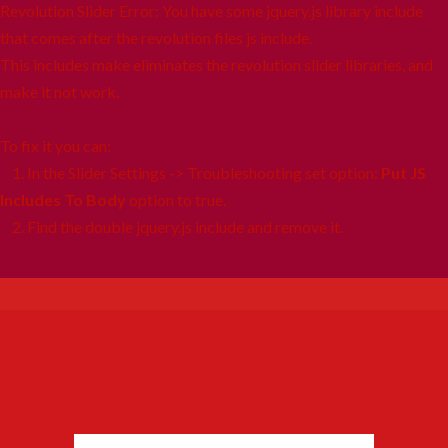
Revolution Slider Error: You have some jquery.js library include
that comes after the revolution files js include.
This includes make eliminates the revolution slider libraries, and
make it not work.
To fix it you can:
1. In the Slider Settings -> Troubleshooting set option:
Put JS
Includes To Body
option to true.
2. Find the double jquery.js include and remove it.