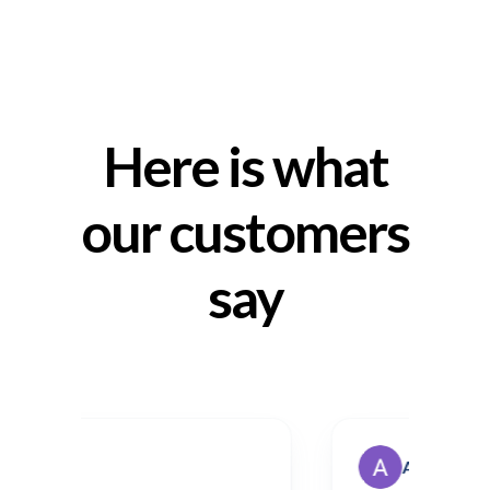
Here is what
our customers
say
r
Antonella Taro