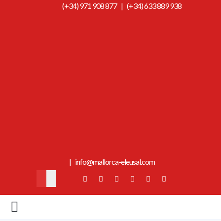
(+34) 971 908 877
|
(+34) 633 889 938
|
info@mallorca-eleusal.com